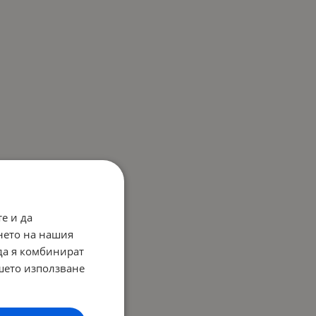
е и да
нето на нашия
 да я комбинират
ашето използване