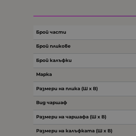
Брой части
Брой пликове
Брой калъфки
Марка
Размери на плика (Ш х В)
Вид чаршаф
Размери на чаршафа (Ш х В)
Размери на калъфката (Ш х В)