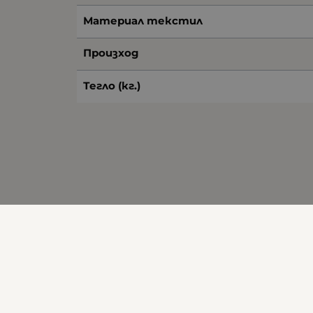
Материал текстил
Произход
Тегло (кг.)