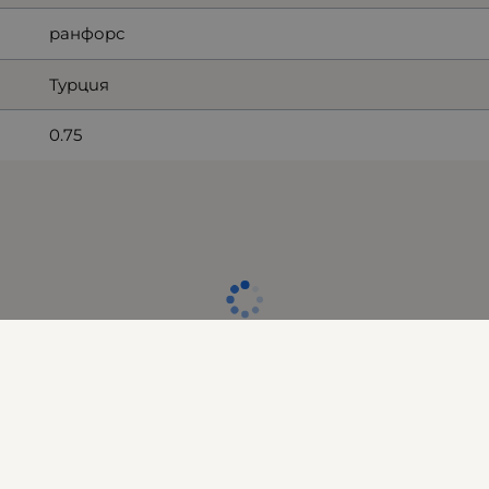
ранфорс
Турция
0.75