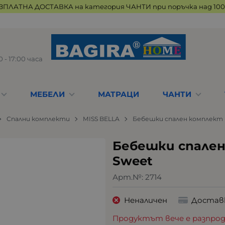
ЗПЛАТНА ДОСТАВКА на категория ЧАНТИ при поръчка над 100 
 - 17:00 часа
МЕБЕЛИ
МАТРАЦИ
ЧАНТИ
Спални комплекти
MISS BELLA
Бебешки спален комплект M
Бебешки спален
Sweet
Арт.№:
2714
Неналичен
Достав
Продуктът вече е разпрод