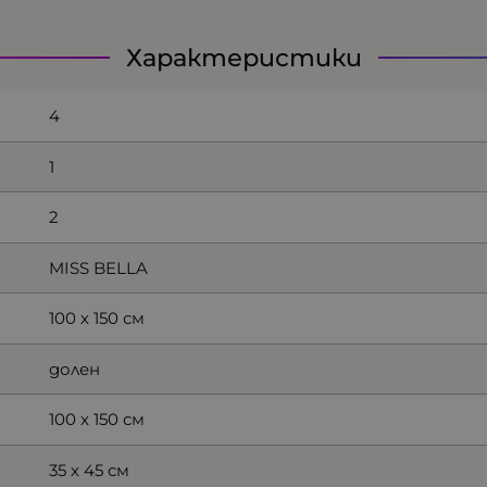
Характеристики
4
1
2
MISS BELLA
100 х 150 см
долен
100 х 150 см
35 х 45 см