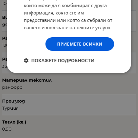
100 х 150 см
които може да я комбинират с друга
информация, която сте им
Вид чаршаф
предоставили или която са събрали от
долен
вашето използване на техните услуги.
Размери на чаршафа (Ш х В)
ПРИЕМЕТЕ ВСИЧКИ
120 х 180 см
Размери на калъфката (Ш х В)
ПОКАЖЕТЕ ПОДРОБНОСТИ
35 х 45 см
Материал текстил
ранфорс
Произход
Турция
Тегло (кг.)
0.90