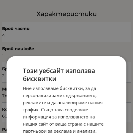
Характеристики
Брой части
4
Брой пликове
1
Брой калъфки
Този уебсайт използва
2
бисквитки
Ние използваме бисквитки, за да
Марка
персонализираме съдържанието,
TAÇ
рекламите и да анализираме нашия
трафик. Също така споделяме
Код на продукта
60186408
информация за използването на
нашия сайт от ваша страна с нашите
Размери на плика (Ш х В)
партньори за реклама и анализи,