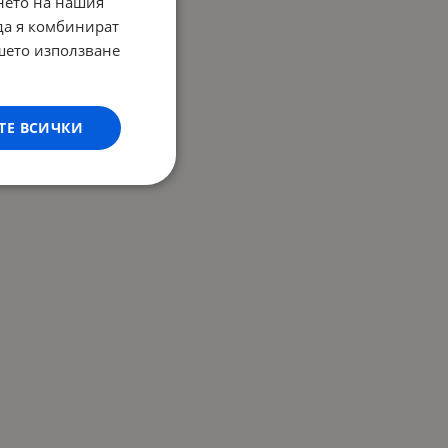
нето на нашия
 да я комбинират
ашето използване
ТЕ ВСИЧКИ