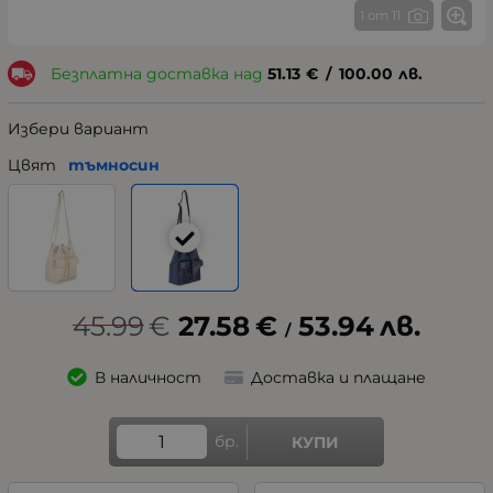
1 от 11
Безплатна доставка над
51.13
€
/
100.00
лв.
Избери вариант
Цвят
тъмносин
45.99
€
27.58
€
53.94
лв.
/
В наличност
Доставка и плащане
бр.
КУПИ