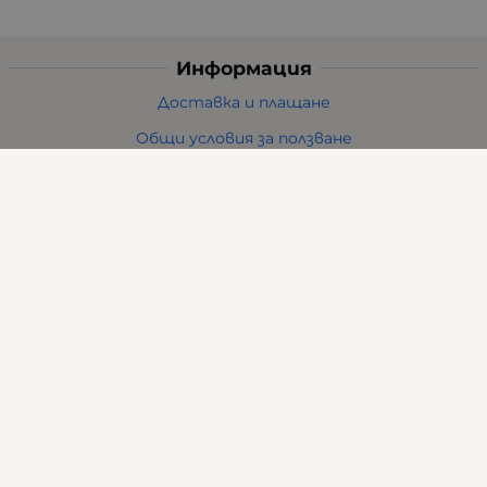
Информация
Доставка и плащане
Общи условия за ползване
Политиката за поверителност
Политика за използване на бисквитки
При възникване на спор, свързан с покупка онлайн,
можете да ползвате сайта ОРС
Вашите права
Отказ от сделка
За нас
Карта на сайта
Контакти