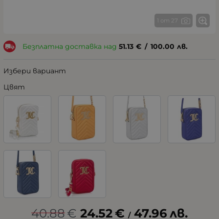
1 от 27
Безплатна доставка над
51.13
€
/
100.00
лв.
Избери вариант
Цвят
40.88
€
24.52
€
47.96
лв.
/