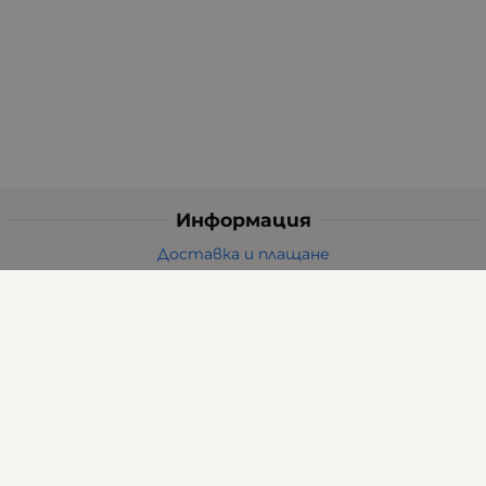
Информация
Доставка и плащане
Общи условия за ползване
Политиката за поверителност
Политика за използване на бисквитки
При възникване на спор, свързан с покупка онлайн,
можете да ползвате сайта ОРС
Вашите права