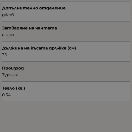
Допълнително отделение
джоб
Затваряне на чантата
с цип
Дължина на късата дръжка (см)
35
Произход
Турция
Тегло (кг.)
0.54