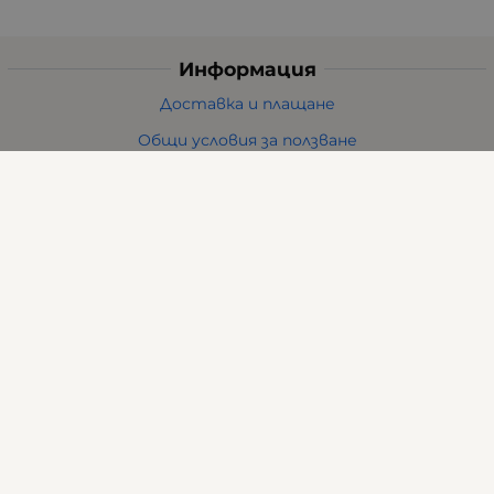
Информация
Доставка и плащане
Общи условия за ползване
Политиката за поверителност
Политика за използване на бисквитки
При възникване на спор, свързан с покупка онлайн,
можете да ползвате сайта ОРС
Вашите права
Отказ от сделка
За нас
Карта на сайта
Контакти