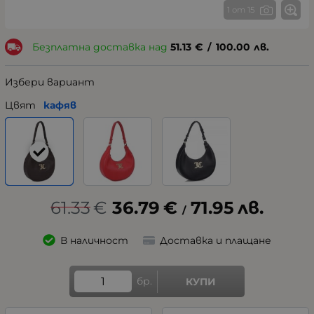
1 от 15
Безплатна доставка над
51.13
€
/
100.00
лв.
Избери вариант
Цвят
кафяв
61.33
€
36.79
€
71.95
лв.
/
В наличност
Доставка и плащане
бр.
КУПИ