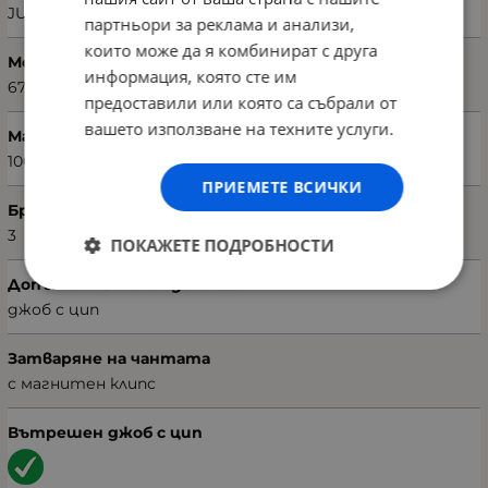
JUICE COUTURE
партньори за реклама и анализи,
които може да я комбинират с друга
Модел чанта
информация, която сте им
673JCT1362
предоставили или която са събрали от
вашето използване на техните услуги.
Материал
100% поливинил кожа
ПРИЕМЕТЕ ВСИЧКИ
Брой отделения
3
ПОКАЖЕТЕ ПОДРОБНОСТИ
Допълнително отделение
джоб с цип
Затваряне на чантата
с магнитен клипс
Вътрешен джоб с цип