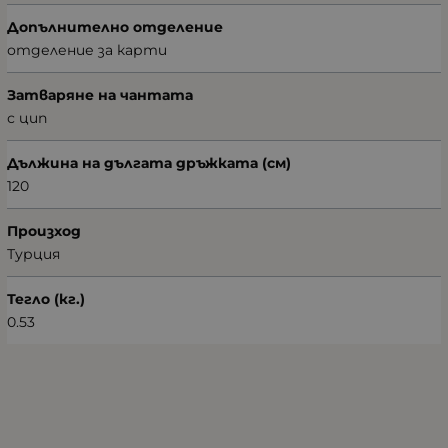
Допълнително отделение
отделение за карти
Затваряне на чантата
с цип
Дължина на дългата дръжката (см)
120
Произход
Турция
Тегло (кг.)
0.53