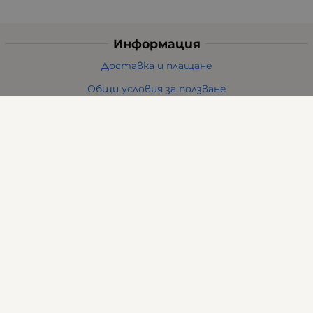
Информация
Доставка и плащане
Общи условия за ползване
Политиката за поверителност
Политика за използване на бисквитки
При възникване на спор, свързан с покупка онлайн,
можете да ползвате сайта ОРС
Вашите права
Отказ от сделка
За нас
Карта на сайта
Контакти