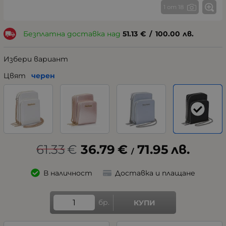
1 от 18
Безплатна доставка над
51.13
€
/
100.00
лв.
Избери вариант
Цвят
черен
61.33
€
36.79
€
71.95
лв.
/
В наличност
Доставка и плащане
бр.
КУПИ