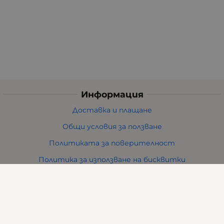
Информация
Доставка и плащане
Общи условия за ползване
Политиката за поверителност
Политика за използване на бисквитки
При възникване на спор, свързан с покупка онлайн,
можете да ползвате сайта ОРС
Вашите права
Отказ от сделка