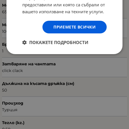
предоставили или която са събрали от
Модел чанта
вашето използване на техните услуги.
651LAS1820
Материал
ПРИЕМЕТЕ ВСИЧКИ
100% поливинил кожа
ПОКАЖЕТЕ ПОДРОБНОСТИ
Брой отделения
1
Затваряне на чантата
click clack
Дължина на късата дръжка (см)
50
Произход
Турция
Тегло (кг.)