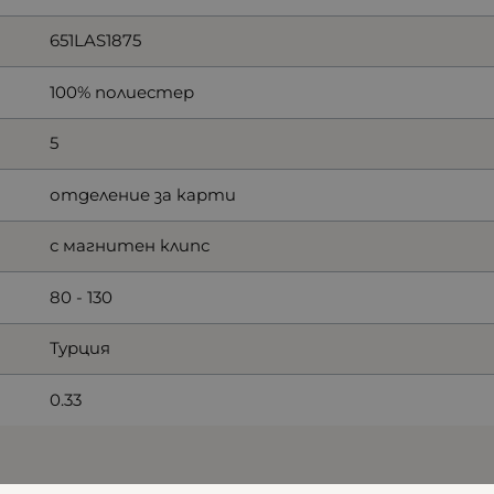
651LAS1875
100% полиестер
5
отделение за карти
с магнитен клипс
80 - 130
Турция
0.33