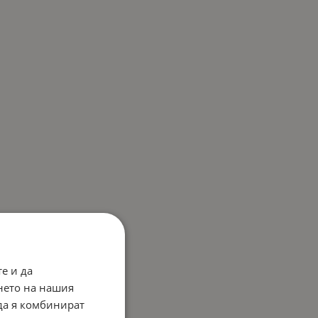
е и да
нето на нашия
 да я комбинират