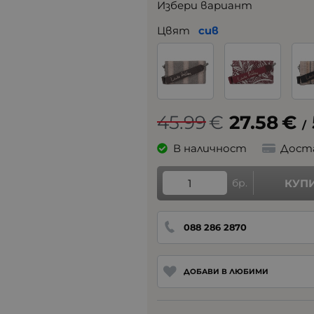
Избери вариант
Цвят
сив
45.99
€
27.58
€
/
В наличност
Дост
бр.
КУП
088 286 2870
ДОБАВИ В ЛЮБИМИ