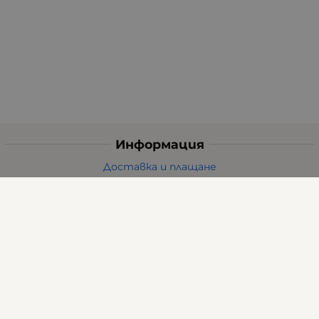
Информация
Доставка и плащане
Общи условия за ползване
Политиката за поверителност
Политика за използване на бисквитки
При възникване на спор, свързан с покупка онлайн,
можете да ползвате сайта ОРС
Вашите права