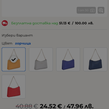
1 от 30
Безплатна доставка над
51.13
€
/
100.00
лв.
Избери вариант
Цвят
горчица
40.88
€
24.52
€
47.96
лв.
/