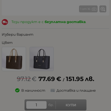
1 от 16
Този продукт е с
безплатна доставка
.
Избери вариант
Цвят
97.12
€
77.69
€
151.95
лв.
/
В наличност
Доставка и плащане
бр.
КУПИ