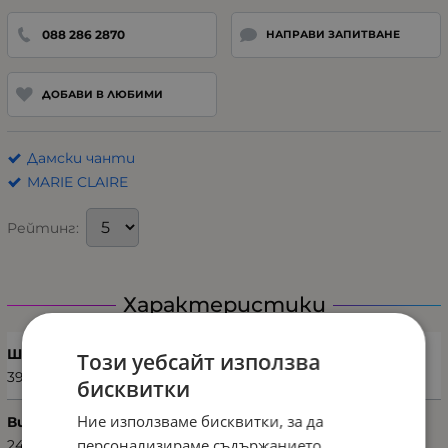
088 286 2870
НАПРАВИ ЗАПИТВАНЕ
ДОБАВИ В ЛЮБИМИ
Дамски чанти
MARIE CLAIRE
Рейтинг:
Характеристики
Ширина (см)
Този уебсайт използва
39
бисквитки
Ние използваме бисквитки, за да
Височина (см)
персонализираме съдържанието,
24