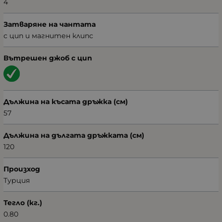
4
Затваряне на чантата
с цип и магнитен клипс
Вътрешен джоб с цип
Дължина на късата дръжка (см)
57
Дължина на дългата дръжката (см)
120
Произход
Турция
Тегло (кг.)
0.80