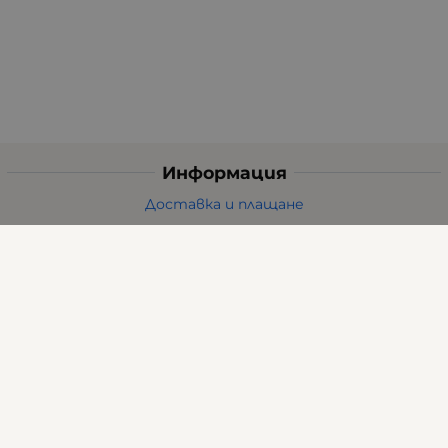
Информация
Доставка и плащане
Общи условия за ползване
Политиката за поверителност
Политика за използване на бисквитки
При възникване на спор, свързан с покупка онлайн,
можете да ползвате сайта ОРС
Вашите права
Отказ от сделка