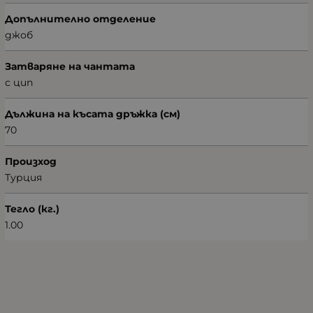
Допълнително отделение
джоб
Затваряне на чантата
с цип
Дължина на късата дръжка (см)
70
Произход
Турция
Тегло (кг.)
1.00