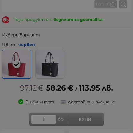
1 от 10
Този продукт е с
безплатна доставка
.
Избери вариант
Цвят
червен
97.12
€
58.26
€
113.95
лв.
/
В наличност
Доставка и плащане
бр.
КУПИ