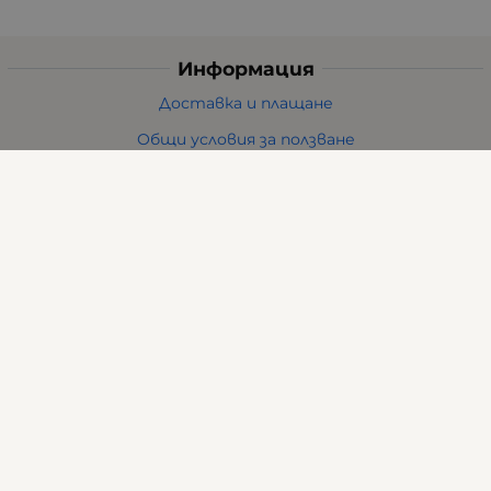
Информация
Доставка и плащане
Общи условия за ползване
Политиката за поверителност
Политика за използване на бисквитки
При възникване на спор, свързан с покупка онлайн,
можете да ползвате сайта ОРС
Вашите права
Отказ от сделка
За нас
Карта на сайта
Контакти