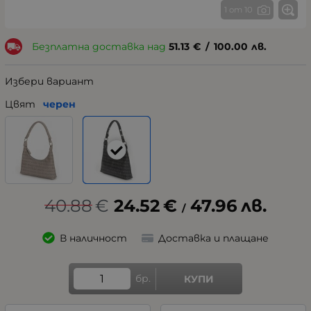
1 от 10
Безплатна доставка над
51.13
€
/
100.00
лв.
Избери вариант
Цвят
черен
40.88
€
24.52
€
47.96
лв.
/
В наличност
Доставка и плащане
бр.
КУПИ