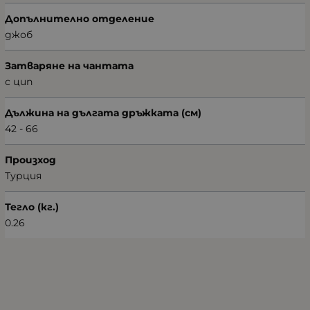
Допълнително отделение
джоб
Затваряне на чантата
с цип
Дължина на дългата дръжката (см)
42 - 66
Произход
Турция
Тегло (кг.)
0.26