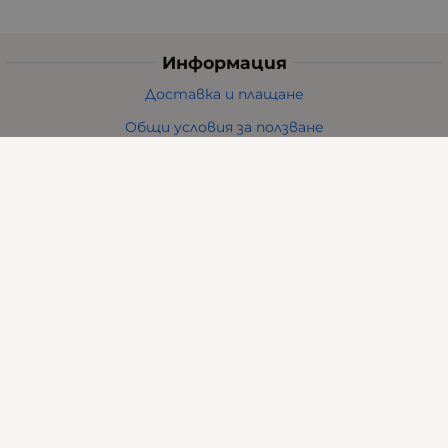
Информация
Доставка и плащане
Общи условия за ползване
Политиката за поверителност
Политика за използване на бисквитки
При възникване на спор, свързан с покупка онлайн,
можете да ползвате сайта ОРС
Вашите права
Отказ от сделка
За нас
Карта на сайта
Контакти