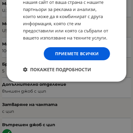
нашия сайт от ваша страна с нашите
Марка
партньори за реклама и анализи,
U.S. POLO ASSN.
които може да я комбинират с друга
информация, която сте им
Модел чанта
предоставили или която са събрали от
US22540
вашето използване на техните услуги.
Материал
100% поливинил кожа
ПРИЕМЕТЕ ВСИЧКИ
Брой отделения
ПОКАЖЕТЕ ПОДРОБНОСТИ
5
Допълнително отделение
външен джоб с цип
Затваряне на чантата
с цип
Вътрешен джоб с цип