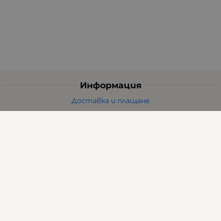
Информация
Доставка и плащане
Общи условия за ползване
Политиката за поверителност
Политика за използване на бисквитки
При възникване на спор, свързан с покупка онлайн,
можете да ползвате сайта ОРС
Вашите права
Отказ от сделка