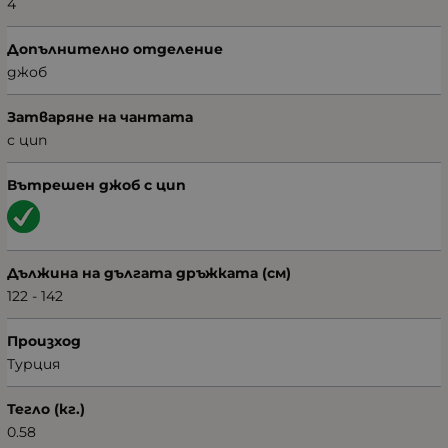
4
Допълнително отделение
джоб
Затваряне на чантата
с цип
Вътрешен джоб с цип
Дължина на дългата дръжката (см)
122 - 142
Произход
Турция
Тегло (кг.)
0.58