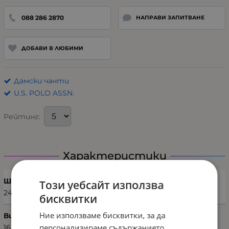
088 286 2870
НАПРАВИ ЗАПИТВАНЕ
ДОБАВИ В ЛЮБИМИ
Дамски чанти
U.S. POLO ASSN.
Рейтинг:
Характеристики
Ширина (см)
Този уебсайт използва
24
бисквитки
Ние използваме бисквитки, за да
Височина (см)
персонализираме съдържанието,
16