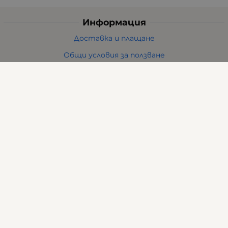
Информация
Доставка и плащане
Общи условия за ползване
Политиката за поверителност
Политика за използване на бисквитки
При възникване на спор, свързан с покупка онлайн,
можете да ползвате сайта ОРС
Вашите права
Отказ от сделка
За нас
Карта на сайта
Контакти