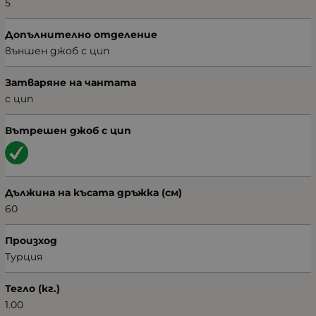
5
Допълнително отделение
външен джоб с цип
Затваряне на чантата
с цип
Вътрешен джоб с цип
Дължина на късата дръжка (см)
60
Произход
Турция
Тегло (кг.)
1.00