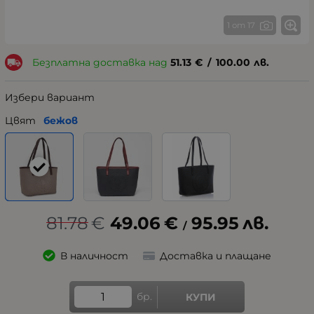
1 от 17
Безплатна доставка над
51.13
€
/
100.00
лв.
Избери вариант
Цвят
бежов
81.78
€
49.06
€
95.95
лв.
/
В наличност
Доставка и плащане
бр.
КУПИ