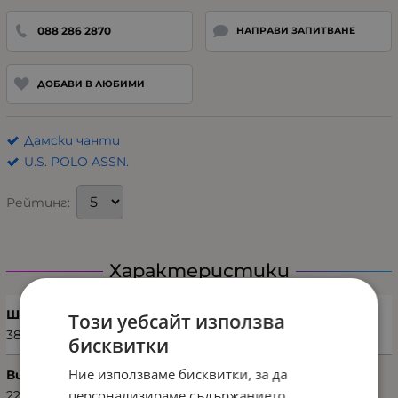
088 286 2870
НАПРАВИ ЗАПИТВАНЕ
ДОБАВИ В ЛЮБИМИ
Дамски чанти
U.S. POLO ASSN.
Рейтинг:
Характеристики
Ширина (см)
Този уебсайт използва
38
бисквитки
Ние използваме бисквитки, за да
Височина (см)
персонализираме съдържанието,
22