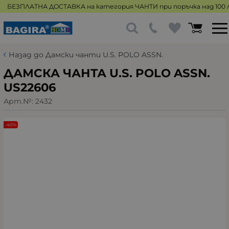
БЕЗПЛАТНА ДОСТАВКА на категория ЧАНТИ при поръчка над 100 л
Назад до Дамски чанти U.S. POLO ASSN.
ДАМСКА ЧАНТА U.S. POLO ASSN.
US22606
Арт.№:
2432
-40%