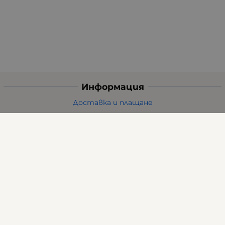
Информация
Доставка и плащане
Общи условия за ползване
Политиката за поверителност
Политика за използване на бисквитки
При възникване на спор, свързан с покупка онлайн,
можете да ползвате сайта ОРС
Вашите права
Отказ от сделка