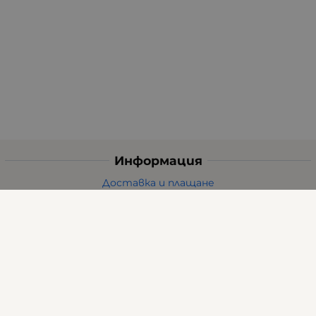
Информация
Доставка и плащане
Общи условия за ползване
Политиката за поверителност
Политика за използване на бисквитки
При възникване на спор, свързан с покупка онлайн,
можете да ползвате сайта ОРС
Вашите права