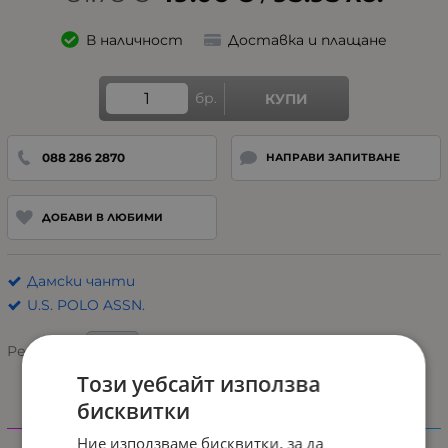
В наличност
Доставка и плащане
бр.
КУПИ
088 286 2870
НАПРАВИ ЗАПИТВАНЕ
ДОБАВИ В ЛЮБИМИ
Дамски чанти
U.S. POLO ASSN.
Рейтинг:
Този уебсайт използва
бисквитки
Характеристики
Ние използваме бисквитки, за да