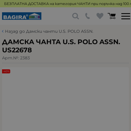
БЕЗПЛАТНА ДОСТАВКА на категория ЧАНТИ при поръчка над 100 л
Назад до Дамски чанти U.S. POLO ASSN.
ДАМСКА ЧАНТА U.S. POLO ASSN.
US22678
Арт.№:
2383
-40%