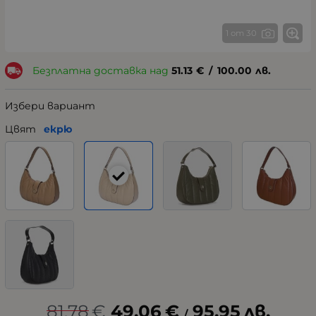
1 от 30
Безплатна доставка над
51.13
€
/
100.00
лв.
Избери вариант
Цвят
екрю
81.78
€
49.06
€
95.95
лв.
/