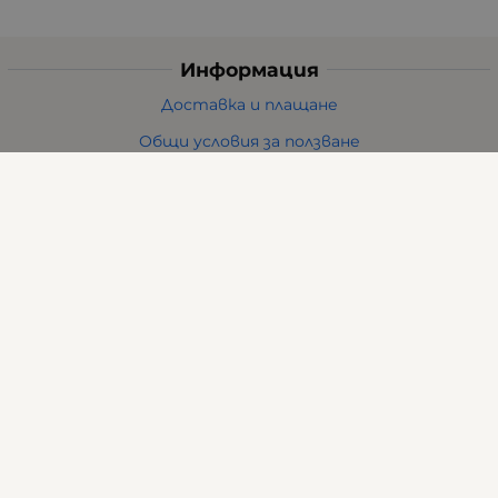
Информация
Доставка и плащане
Общи условия за ползване
Политиката за поверителност
Политика за използване на бисквитки
При възникване на спор, свързан с покупка онлайн,
можете да ползвате сайта ОРС
Вашите права
Отказ от сделка
За нас
Карта на сайта
Контакти