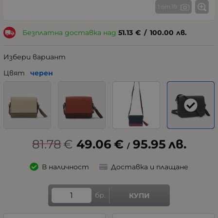
1 от 19
Безплатна доставка над
51.13
€
/
100.00
лв.
Избери вариант
Цвят
черен
81.78
€
49.06
€
95.95
лв.
/
В наличност
Доставка и плащане
бр.
КУПИ