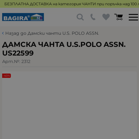
БЕЗПЛАТНА ДОСТАВКА на категория ЧАНТИ при поръчка над 100 л
Назад до Дамски чанти U.S. POLO ASSN.
ДАМСКА ЧАНТА U.S.POLO ASSN.
US22599
Арт.№:
2312
-40%