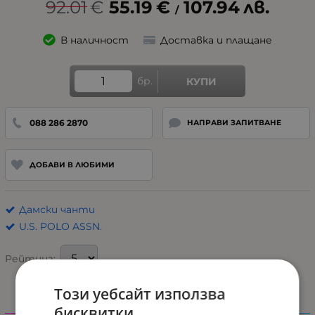
92.01
€
55.19
€
107.94
лв.
/
В наличност
Доставка и плащане
бр.
КУПИ
088 286 2870
НАПРАВИ ЗАПИТВАНЕ
ДОБАВИ В ЛЮБИМИ
Дамски чанти
U.S. POLO ASSN.
Рейтинг:
Този уебсайт използва
бисквитки
Характеристики