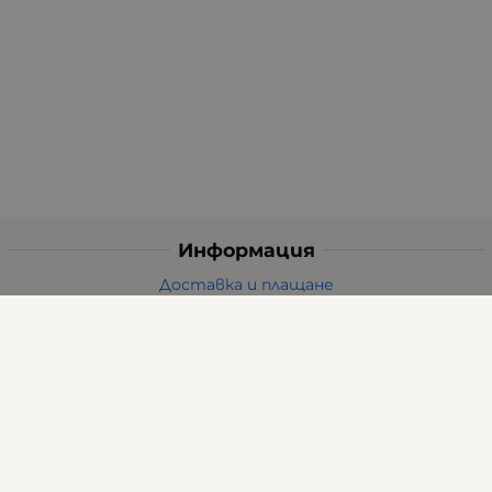
Информация
Доставка и плащане
Общи условия за ползване
Политиката за поверителност
Политика за използване на бисквитки
При възникване на спор, свързан с покупка онлайн,
можете да ползвате сайта ОРС
Вашите права