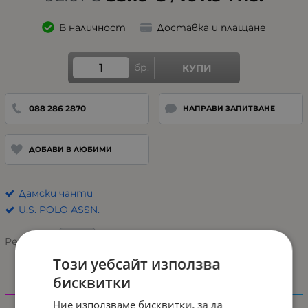
В наличност
Доставка и плащане
бр.
КУПИ
088 286 2870
НАПРАВИ ЗАПИТВАНЕ
ДОБАВИ В ЛЮБИМИ
Дамски чанти
U.S. POLO ASSN.
Рейтинг:
Този уебсайт използва
бисквитки
Характеристики
Ние използваме бисквитки, за да