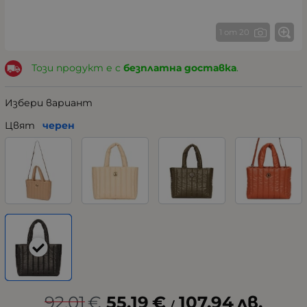
1 от 20
Този продукт е с
безплатна доставка
.
Избери вариант
Цвят
черен
92.01
€
55.19
€
107.94
лв.
/