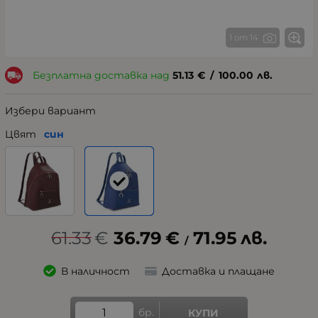
1 от 14
Безплатна доставка над
51.13
€
/
100.00
лв.
Избери вариант
Цвят
син
61.33
€
36.79
€
71.95
лв.
/
В наличност
Доставка и плащане
бр.
КУПИ