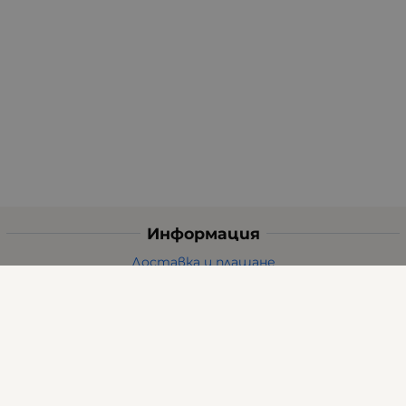
Информация
Доставка и плащане
Общи условия за ползване
Политиката за поверителност
Политика за използване на бисквитки
При възникване на спор, свързан с покупка онлайн,
можете да ползвате сайта ОРС