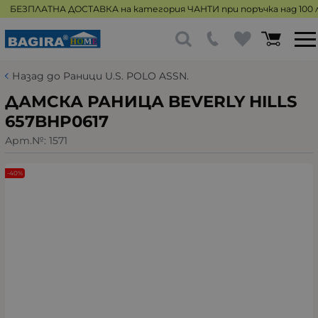
БЕЗПЛАТНА ДОСТАВКА на категория ЧАНТИ при поръчка над 100 л
Назад до Раници U.S. POLO ASSN.
ДАМСКА РАНИЦА BEVERLY HILLS
657BHP0617
Арт.№:
1571
-40%