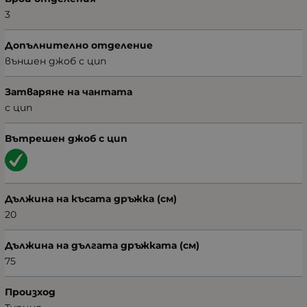
3
Допълнително отделение
външен джоб с цип
Затваряне на чантата
с цип
Вътрешен джоб с цип
Дължина на късата дръжка (см)
20
Дължина на дългата дръжката (см)
75
Произход