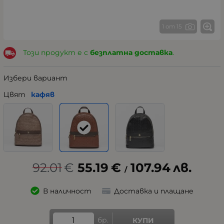
1 от 15
Този продукт е с
безплатна доставка
.
Избери вариант
Цвят
кафяв
92.01
€
55.19
€
107.94
лв.
/
В наличност
Доставка и плащане
бр.
КУПИ