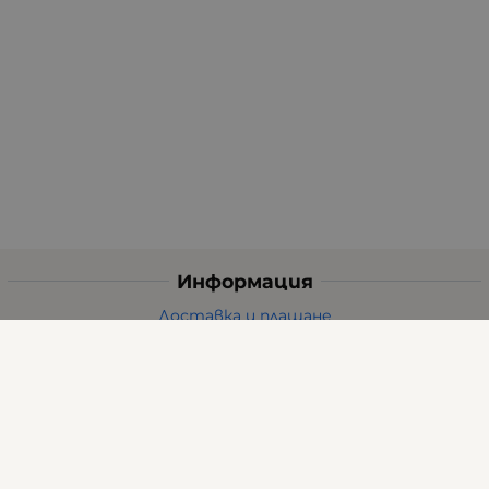
Информация
Доставка и плащане
Общи условия за ползване
Политиката за поверителност
Политика за използване на бисквитки
При възникване на спор, свързан с покупка онлайн,
можете да ползвате сайта ОРС