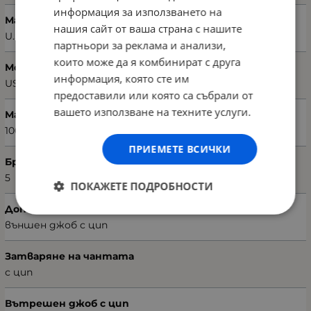
информация за използването на
Марка
нашия сайт от ваша страна с нашите
U.S. POLO ASSN.
партньори за реклама и анализи,
които може да я комбинират с друга
Модел чанта
информация, която сте им
US3040
предоставили или която са събрали от
вашето използване на техните услуги.
Материал
100% поливинил кожа
ПРИЕМЕТЕ ВСИЧКИ
Брой отделения
5
ПОКАЖЕТЕ ПОДРОБНОСТИ
Допълнително отделение
външен джоб с цип
Затваряне на чантата
с цип
Вътрешен джоб с цип