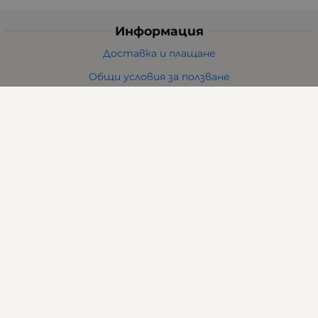
Информация
Доставка и плащане
Общи условия за ползване
Политиката за поверителност
Политика за използване на бисквитки
При възникване на спор, свързан с покупка онлайн,
можете да ползвате сайта ОРС
Вашите права
Отказ от сделка
За нас
Карта на сайта
Контакти