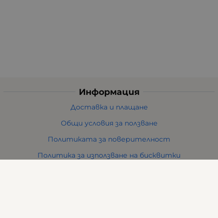
Информация
Доставка и плащане
Общи условия за ползване
Политиката за поверителност
Политика за използване на бисквитки
При възникване на спор, свързан с покупка онлайн,
можете да ползвате сайта ОРС
Вашите права
Отказ от сделка