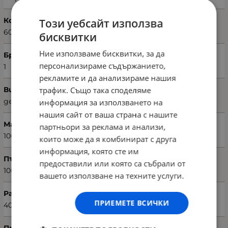
Код на продукта
Този уебсайт използва
60159544
бисквитки
Ние използваме бисквитки, за да
Брой възглавници
персонализираме съдържанието,
1
рекламите и да анализираме нашия
трафик. Също така споделяме
Вид на възглавницата
декоративна
информация за използването на
нашия сайт от ваша страна с нашите
Материал текстил
партньори за реклама и анализи,
100% памук
които може да я комбинират с друга
информация, която сте им
Пълнеж на възглавницата
предоставили или която са събрали от
100% полиестер
вашето използване на техните услуги.
Размери на възглавницата (Ш х В)
ПРИЕМЕТЕ ВСИЧКИ
40 х 40 см