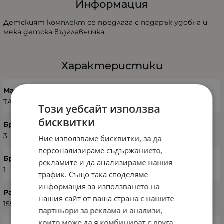
Информация
Детският комплект се предлага с подарък удобна и
мека детска възглавничка.
Характеристики
Марка
TAÇ
Този уебсайт използва
бисквитки
Брой части
3
Ние използваме бисквитки, за да
персонализираме съдържанието,
Брой калъфки
рекламите и да анализираме нашия
1
трафик. Също така споделяме
информация за използването на
Размери на олекотената завивка (Ш х В)
нашия сайт от ваша страна с нашите
155 х 215 см
партньори за реклама и анализи,
които може да я комбинират с друга