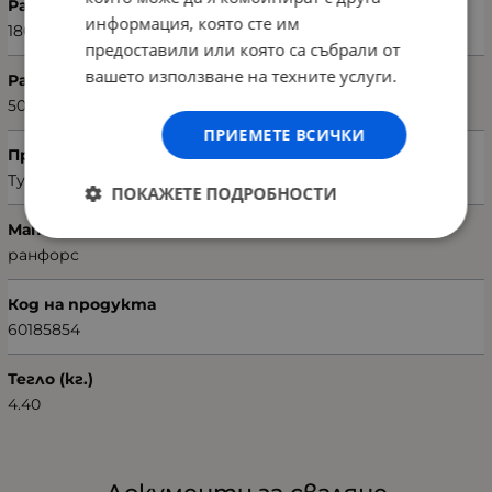
Размери на чаршафа (Ш х В)
информация, която сте им
180 х 260 см
предоставили или която са събрали от
вашето използване на техните услуги.
Размери на калъфката (Ш х В)
50 х 70 см
ПРИЕМЕТЕ ВСИЧКИ
Произход
Турция
ПОКАЖЕТЕ ПОДРОБНОСТИ
Материал текстил
ранфорс
Код на продукта
60185854
Тегло (кг.)
4.40