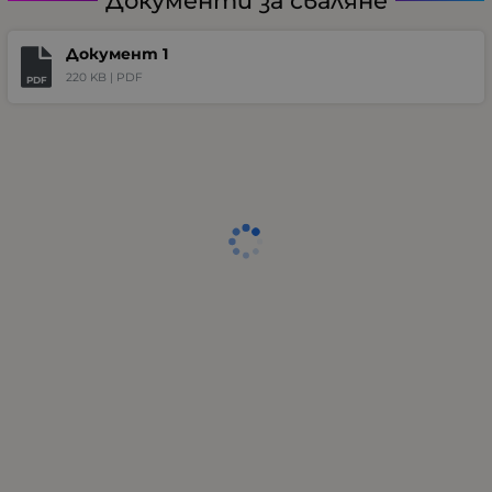
Документи за сваляне
Документ 1
220 KB |
PDF
PDF