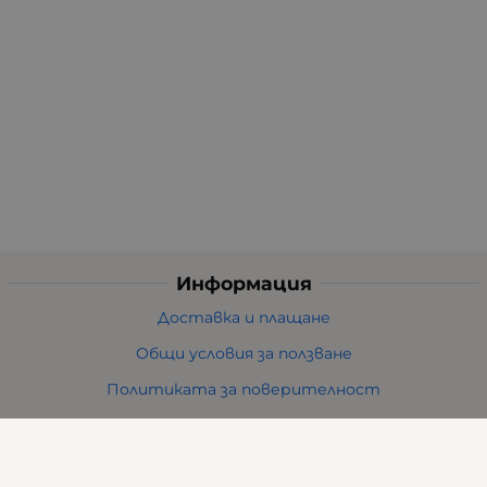
Информация
Доставка и плащане
Общи условия за ползване
Политиката за поверителност
Политика за използване на бисквитки
При възникване на спор, свързан с покупка онлайн,
можете да ползвате сайта ОРС