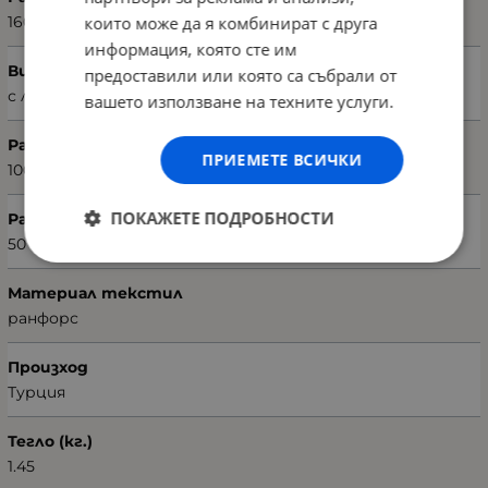
които може да я комбинират с друга
160 х 220 см
информация, която сте им
Вид чаршаф
предоставили или която са събрали от
с ластик
вашето използване на техните услуги.
Размери на чаршафа (Ш х В)
ПРИЕМЕТЕ ВСИЧКИ
100 х 200 см
ПОКАЖЕТЕ ПОДРОБНОСТИ
Размери на калъфката (Ш х В)
50 х 70 см
Материал текстил
ранфорс
Произход
Турция
Тегло (кг.)
1.45