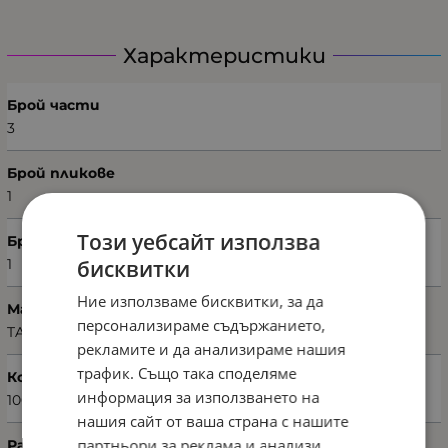
Характеристики
Брой части
3
Брой пликове
1
Този уебсайт използва
Брой калъфки
бисквитки
1
Ние използваме бисквитки, за да
Марка
персонализираме съдържанието,
TAÇ
рекламите и да анализираме нашия
трафик. Също така споделяме
Код на продукта
информация за използването на
1000037628
нашия сайт от ваша страна с нашите
партньори за реклама и анализи,
Размери на плика (Ш х В)