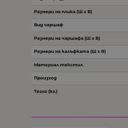
Размери на плика (Ш х В)
Вид чаршаф
Размери на чаршафа (Ш х В)
Размери на калъфката (Ш х В)
Материал текстил
Произход
Тегло (кг.)