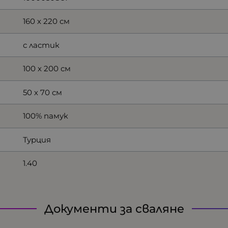
160 х 220 см
с ластик
100 х 200 см
50 х 70 см
100% памук
Турция
1.40
Документи за сваляне