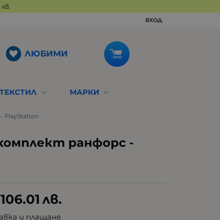
лв.
ВХОД
ЛЮБИМИ
ТЕКСТИЛ
МАРКИ
 PlayStation
комплект ранфорс -
106.01
лв.
авка и плащане