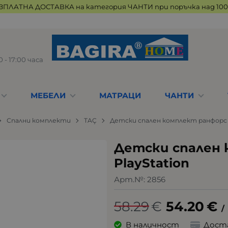
ЗПЛАТНА ДОСТАВКА на категория ЧАНТИ при поръчка над 100 
 - 17:00 часа
МЕБЕЛИ
МАТРАЦИ
ЧАНТИ
Спални комплекти
TAÇ
Детски спален комплект ранфорс -
Детски спален 
PlayStation
Арт.№:
2856
58.29
€
54.20
€
/
В наличност
Дост