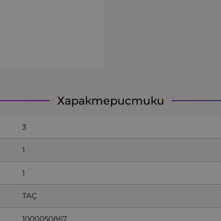
Характеристики
3
1
1
TAÇ
1000050867