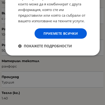
160 х 220 см
които може да я комбинират с друга
информация, която сте им
Вид чаршаф
предоставили или която са събрали от
с ластик
вашето използване на техните услуги.
Размери на чаршафа (Ш х В)
ПРИЕМЕТЕ ВСИЧКИ
100 х 200 см
Размери на калъфката (Ш х В)
ПОКАЖЕТЕ ПОДРОБНОСТИ
50 х 70 см
Материал текстил
ранфорс
Произход
Турция
Тегло (кг.)
1.40