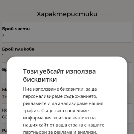
Характеристики
Брой части
3
Брой пликове
1
Брой калъфки
Този уебсайт използва
1
бисквитки
Ние използваме бисквитки, за да
Марка
персонализираме съдържанието,
TAÇ
рекламите и да анализираме нашия
трафик. Също така споделяме
Код на продукта
60283335
информация за използването на
нашия сайт от ваша страна с нашите
Размери на плика (Ш х В)
партньори за реклама и анализи,