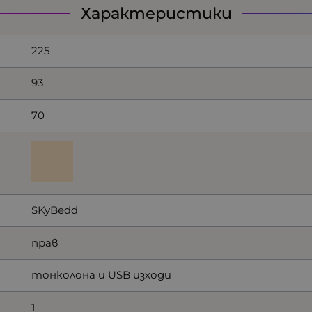
Характеристики
225
93
70
SKyBedd
прав
тонколона и USB изходи
1