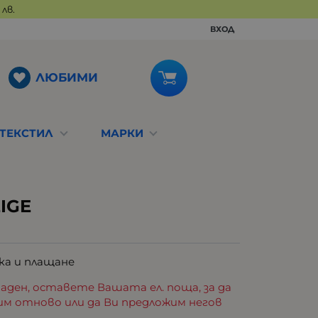
лв.
ВХОД
ЛЮБИМИ
ТЕКСТИЛ
МАРКИ
IGE
ка и плащане
аден, оставете Вашата ел. поща, за да
им отново или да Ви предложим негов