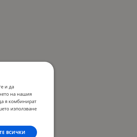
е и да
нето на нашия
 да я комбинират
ашето използване
ТЕ ВСИЧКИ