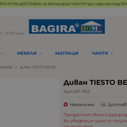
ЗПЛАТНА ДОСТАВКА на категория ЧАНТИ при поръчка над 100 
 - 17:00 часа
МЕБЕЛИ
МАТРАЦИ
ЧАНТИ
KyBedd
Диван TIESTO BEIGE
Диван TIESTO BE
Арт.№:
1163
Неналичен
Достав
Продуктът вече е разпрод
Ви уведомим щом го получ
заместител.