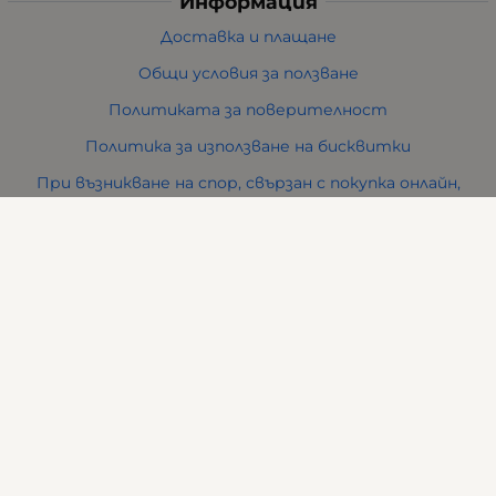
Информация
Доставка и плащане
Общи условия за ползване
Политиката за поверителност
Политика за използване на бисквитки
При възникване на спор, свързан с покупка онлайн,
можете да ползвате сайта ОРС
Вашите права
Отказ от сделка
За нас
Карта на сайта
Контакти
Контакти
ВИ ФРЕНД ЕООД