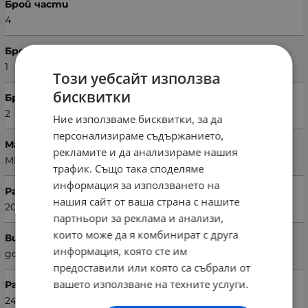
Брой части
4
Брой пликове
1
Този уебсайт използва
бисквитки
Брой калъфки
2
Ние използваме бисквитки, за да
персонализираме съдържанието,
Марка
рекламите и да анализираме нашия
MISS BELLA
трафик. Също така споделяме
информация за използването на
Размери на плика (Ш х В)
нашия сайт от ваша страна с нашите
200 х 220 см
партньори за реклама и анализи,
които може да я комбинират с друга
Вид чаршаф
информация, която сте им
долен
предоставили или която са събрали от
вашето използване на техните услуги.
Размери на чаршафа (Ш х В)
240 х 260 см