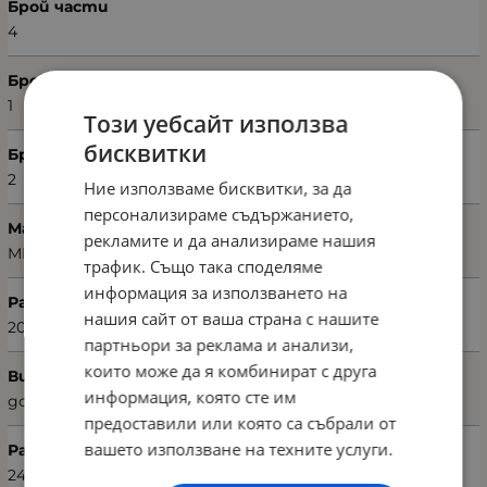
Брой части
4
Брой пликове
1
Този уебсайт използва
бисквитки
Брой калъфки
2
Ние използваме бисквитки, за да
персонализираме съдържанието,
Марка
рекламите и да анализираме нашия
MISS BELLA
трафик. Също така споделяме
информация за използването на
Размери на плика (Ш х В)
нашия сайт от ваша страна с нашите
200 х 220 см
партньори за реклама и анализи,
които може да я комбинират с друга
Вид чаршаф
информация, която сте им
долен
предоставили или която са събрали от
вашето използване на техните услуги.
Размери на чаршафа (Ш х В)
240 х 260 см