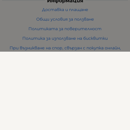
Информация
Доставка и плащане
Общи условия за ползване
Политиката за поверителност
Политика за използване на бисквитки
При възникване на спор, свързан с покупка онлайн,
можете да ползвате сайта ОРС
Вашите права
Отказ от сделка
За нас
Карта на сайта
Контакти
Контакти
ВИ ФРЕНД ЕООД