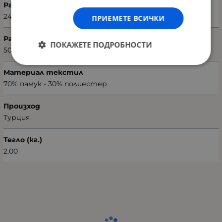
Размери на чаршафа (Ш х В)
240 х 260 см
ПРИЕМЕТЕ ВСИЧКИ
Размери на калъфката (Ш х В)
ПОКАЖЕТЕ ПОДРОБНОСТИ
50 х 70 см
Материал текстил
70% памук - 30% полиестер
Произход
Турция
Тегло (кг.)
2.00