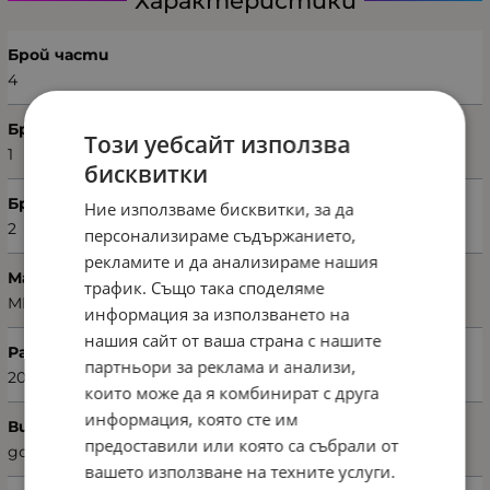
Характеристики
Брой части
4
Брой пликове
Този уебсайт използва
1
бисквитки
Брой калъфки
Ние използваме бисквитки, за да
2
персонализираме съдържанието,
рекламите и да анализираме нашия
Марка
трафик. Също така споделяме
MISS BELLA
информация за използването на
нашия сайт от ваша страна с нашите
Размери на плика (Ш х В)
партньори за реклама и анализи,
200 х 220 см
които може да я комбинират с друга
информация, която сте им
Вид чаршаф
предоставили или която са събрали от
долен
вашето използване на техните услуги.