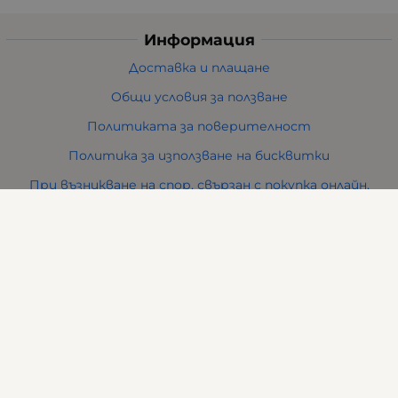
Информация
Доставка и плащане
Общи условия за ползване
Политиката за поверителност
Политика за използване на бисквитки
При възникване на спор, свързан с покупка онлайн,
можете да ползвате сайта ОРС
Вашите права
Отказ от сделка
За нас
Карта на сайта
Контакти