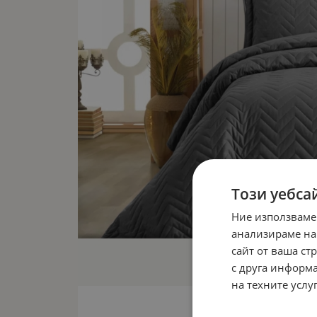
Този уебса
Ние използваме
анализираме на
сайт от ваша ст
с друга информа
на техните услуг