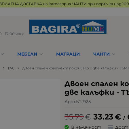
ЗПЛАТНА ДОСТАВКА на категория ЧАНТИ при поръчка над 100 
 - 17:00 часа
МЕБЕЛИ
МАТРАЦИ
ЧАНТИ
а
TAÇ
Двоен спален комплект покривало с две калъфки - ТЪ
Двоен спален к
две калъфки -
Арт.№:
925
35.79
€
33.23
€
/
В наличност
Дост