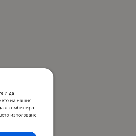
е и да
нето на нашия
 да я комбинират
ашето използване