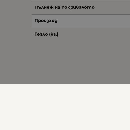
Пълнеж на покривалото
Произход
Тегло (кг.)