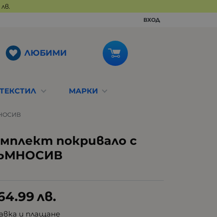
лв.
ВХОД
ЛЮБИМИ
ТЕКСТИЛ
МАРКИ
МНОСИВ
омплект покривало с
 ТЪМНОСИВ
64.99
лв.
авка и плащане