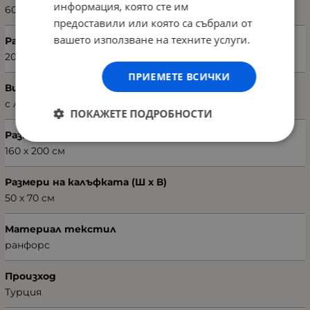
информация, която сте им
60241867
предоставили или която са събрали от
вашето използване на техните услуги.
Размери на плика (Ш х В)
200 х 220 см
ПРИЕМЕТЕ ВСИЧКИ
Вид чаршаф
с ластик
ПОКАЖЕТЕ ПОДРОБНОСТИ
Размери на чаршафа (Ш х В)
160 х 200 см
Размери на калъфката (Ш х В)
50 х 70 см
Материал текстил
ранфорс
Произход
Турция