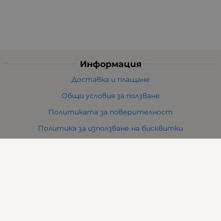
Информация
Доставка и плащане
Общи условия за ползване
Политиката за поверителност
Политика за използване на бисквитки
При възникване на спор, свързан с покупка онлайн,
можете да ползвате сайта ОРС
Вашите права
Отказ от сделка
За нас
Карта на сайта