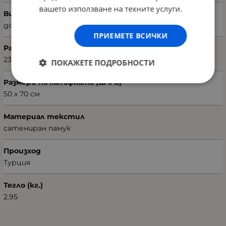
вашето използване на техните услуги.
Вид чаршаф
долен
ПРИЕМЕТЕ ВСИЧКИ
Размери на чаршафа (Ш х В)
230 х 260 см
ПОКАЖЕТЕ ПОДРОБНОСТИ
Размери на калъфката (Ш х В)
50 х 70 см
Материал текстил
сатениран памук
Произход
Турция
Тегло (кг.)
2.95