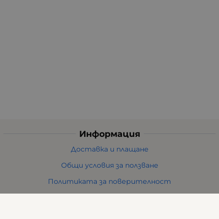
Информация
Доставка и плащане
Общи условия за ползване
Политиката за поверителност
Политика за използване на бисквитки
При възникване на спор, свързан с покупка онлайн,