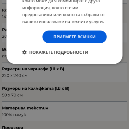
които може да я комбинират с друга
информация, която сте им
Код на продукта
предоставили или която са събрали от
143EPJ1873
вашето използване на техните услуги.
Размери на плика (Ш х В)
200 х 220 см
ПРИЕМЕТЕ ВСИЧКИ
Вид чаршаф
ПОКАЖЕТЕ ПОДРОБНОСТИ
долен
Размери на чаршафа (Ш х В)
220 х 240 см
Размери на калъфката (Ш х В)
50 х 70 см
Материал текстил
100% памук
Произход