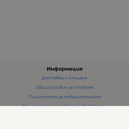
Информация
Доставка и плащане
Общи условия за ползване
Политиката за поверителност
Политика за използване на бисквитки
При възникване на спор, свързан с покупка онлайн,
можете да ползвате сайта ОРС