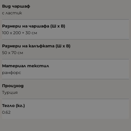
Вид чаршаф
с ластик
Размери на чаршафа (Ш х В)
100 х 200 + 30 см
Размери на калъфката (Ш х В)
50 х 70 см
Материал текстил
ранфорс
Произход
Турция
Тегло (кг.)
0.62