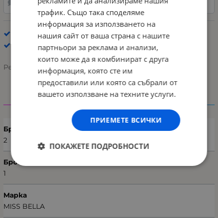
рекламите и да анализираме нашия
НАПРАВИ ЗАПИТВАНЕ
ДОБАВИ В ЛЮБИМИ
трафик. Също така споделяме
информация за използването на
Спални комплекти
нашия сайт от ваша страна с нашите
MISS BELLA
партньори за реклама и анализи,
които може да я комбинират с друга
Рейтинг:
информация, която сте им
предоставили или която са събрали от
вашето използване на техните услуги.
Характеристики
ПРИЕМЕТЕ ВСИЧКИ
Брой части
2
ПОКАЖЕТЕ ПОДРОБНОСТИ
Брой калъфки
1
Марка
MISS BELLA