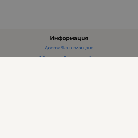
Информация
Доставка и плащане
Общи условия за ползване
Политиката за поверителност
Политика за използване на бисквитки
При възникване на спор, свързан с покупка онлайн,
можете да ползвате сайта ОРС
Вашите права
Отказ от сделка
За нас
Карта на сайта