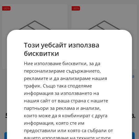
-20%
-20%
Този уебсайт използва
бисквитки
Ние използваме бисквитки, за да
персонализираме съдържанието,
Трапезен стол С664
Разтегателна трапезна
рекламите и да анализираме нашия
BLACK
маса Т523 GORDION
трафик. Също така споделяме
Арт.№: 358
Арт.№: 357
информация за използването на
нашия сайт от ваша страна с нашите
71.58
176.40
€
€
партньори за реклама и анализи,
57.26
111.99
141.12
276.01
които може да я комбинират с друга
€
лв.
€
лв.
/
/
информация, която сте им
предоставили или която са събрали от
вашето използване на техните услуги.
КУПИ
КУПИ