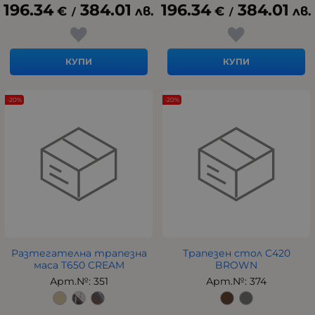
196.34
384.01
196.34
384.01
€
лв.
€
лв.
/
/
КУПИ
КУПИ
-20%
-20%
Разтегателна трапезна
Трапезен стол C420
маса T650 CREAM
BROWN
Арт.№: 351
Арт.№: 374