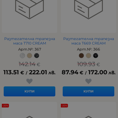
Разтегателна трапезна
Разтегателна трапезна
маса Т710 CREAM
маса Т669 CREAM
Арт.№: 367
Арт.№: 366
142.14
109.93
€
€
113.51
222.01
87.94
172.00
€
лв.
€
лв.
/
/
КУПИ
КУПИ
-20%
-20%