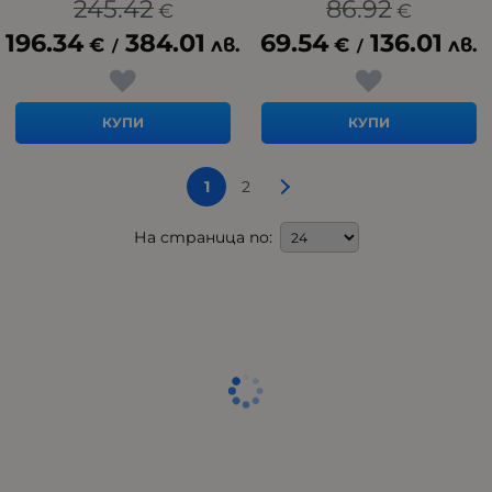
245.42
86.92
€
€
196.34
384.01
69.54
136.01
€
лв.
€
лв.
/
/
КУПИ
КУПИ
1
2
На страница по: