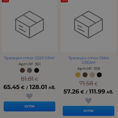
-20%
-20%
Tрапезен стол С523 GRAY
Трапезен стол С664
CREAM
Арт.№: 361
Арт.№: 359
81.81
€
71.58
€
65.45
128.01
€
лв.
/
57.26
111.99
€
лв.
/
КУПИ
КУПИ