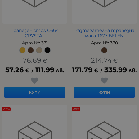
Трапезен стол С664
Разтегателна трапезна
CRYSTAL
маса Т677 BELEN
Арт.№: 371
Арт.№: 370
76.69
214.74
€
€
57.26
111.99
171.79
335.99
€
лв.
€
лв.
/
/
КУПИ
КУПИ
-20%
-20%