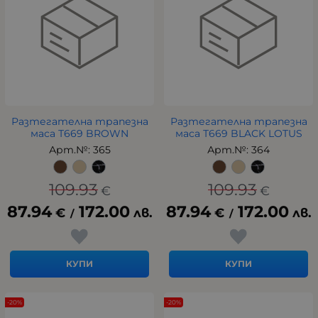
Разтегателна трапезна
Разтегателна трапезна
маса Т669 BROWN
маса Т669 BLACK LOTUS
Арт.№: 365
Арт.№: 364
109.93
109.93
€
€
87.94
172.00
87.94
172.00
€
лв.
€
лв.
/
/
КУПИ
КУПИ
-20%
-20%