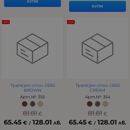
КУПИ
КУПИ
-20%
-20%
Трапезен стол С650
Трапезен стол C650
BROWN
CREAM
Арт.№: 355
Арт.№: 354
81.81
81.81
€
€
65.45
128.01
65.45
128.01
€
лв.
€
лв.
/
/