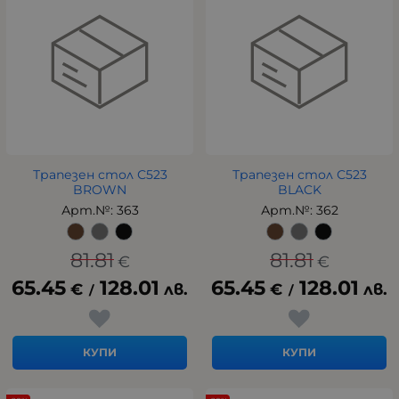
Трапезен стол С523
Трапезен стол С523
BROWN
BLACK
Арт.№: 363
Арт.№: 362
81.81
81.81
€
€
65.45
128.01
65.45
128.01
€
лв.
€
лв.
/
/
КУПИ
КУПИ