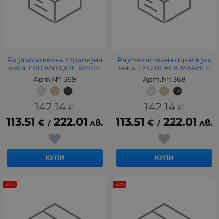
Разтегателна трапезна
Разтегателна трапезна
маса Т710 ANTIQUE WHITE
маса Т710 BLACK MARBLE
Арт.№: 369
Арт.№: 368
142.14
142.14
€
€
113.51
222.01
113.51
222.01
€
лв.
€
лв.
/
/
КУПИ
КУПИ
-20%
-20%