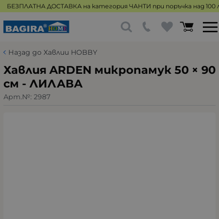
БЕЗПЛАТНА ДОСТАВКА на категория ЧАНТИ при поръчка над 100 л
Назад до Хавлии HOBBY
Хавлия ARDEN микропамук 50 × 90
см - ЛИЛАВА
Арт.№:
2987