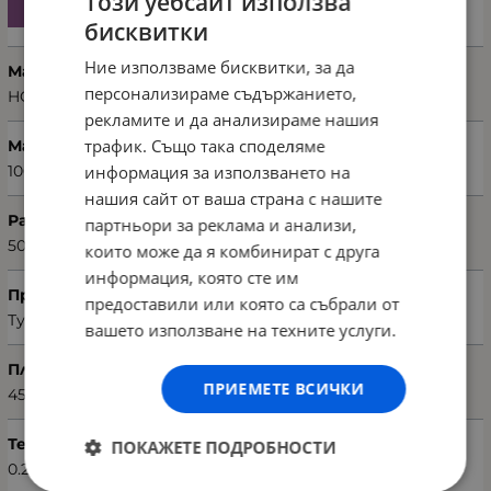
Този уебсайт използва
бисквитки
Ние използваме бисквитки, за да
Марка
персонализираме съдържанието,
HOBBY
рекламите и да анализираме нашия
трафик. Също така споделяме
Материал
информация за използването на
100% микропамук (microcotton)
нашия сайт от ваша страна с нашите
Размери хавлия (Ш х Д)
партньори за реклама и анализи,
50 х 90 см
които може да я комбинират с друга
информация, която сте им
Произход
предоставили или която са събрали от
Турция
вашето използване на техните услуги.
Плътност на материята
ПРИЕМЕТЕ ВСИЧКИ
450 г/м²
Тегло (кг.)
ПОКАЖЕТЕ ПОДРОБНОСТИ
0.22