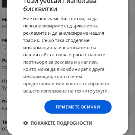
Този уебсайт използва
бисквитки
Ние използваме бисквитки, за да
Марка
персонализираме съдържанието,
HOBBY
рекламите и да анализираме нашия
трафик. Също така споделяме
Материал
информация за използването на
100% микропамук (microcotton)
нашия сайт от ваша страна с нашите
Размери хавлия (Ш х Д)
партньори за реклама и анализи,
70 х 140 см
които може да я комбинират с друга
информация, която сте им
Произход
предоставили или която са събрали от
Турция
вашето използване на техните услуги.
Плътност на материята
ПРИЕМЕТЕ ВСИЧКИ
550 г/м²
Тегло (кг.)
ПОКАЖЕТЕ ПОДРОБНОСТИ
0.50