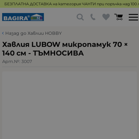
БЕЗПЛАТНА ДОСТАВКА на категория ЧАНТИ при поръчка над 100 л
Назад до Хавлии HOBBY
Хавлия LUBOW микропамук 70 ×
140 см - ТЪМНОСИВА
Арт.№:
3007