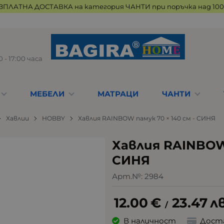
ЗПЛАТНА ДОСТАВКА на категория ЧАНТИ при поръчка над 100 
 - 17:00 часа
МЕБЕЛИ
МАТРАЦИ
ЧАНТИ
Хавлии
HOBBY
Хавлия RAINBOW памук 70 × 140 см - СИНЯ
Хавлия RAINBOW 
СИНЯ
Арт.№:
2984
12.00
€
23.47
лв
/
В наличност
Дост