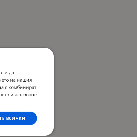
е и да
нето на нашия
 да я комбинират
ашето използване
ТЕ ВСИЧКИ