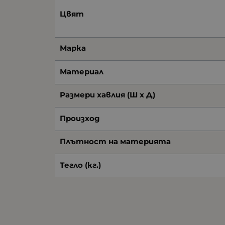
Цвят
Марка
Материал
Размери хавлия (Ш х Д)
Произход
Плътност на материята
Тегло (кг.)