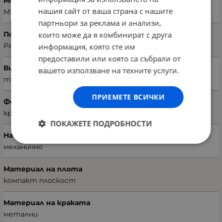
Модел
нашия сайт от ваша страна с нашите
MERCEDES
партньори за реклама и анализи,
Подвид
които може да я комбинират с друга
Parlak Marmo
информация, която сте им
предоставили или която са събрали от
Вид
вашето използване на техните услуги.
трапезна
ПРИЕМЕТЕ ВСИЧКИ
Форма
кръгла
ПОКАЖЕТЕ ПОДРОБНОСТИ
Начин на разпъване
механично
Материал на плота
компакт плоскост
Материал на краката
метални