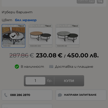
1 от 10
Избери вариант
Цвят
бял мрамор
287.86
€
230.08
€
450.00
лв.
/
В наличност
Доставка и плащане
бр.
КУПИ
088 286 2870
НАПРАВИ ЗАПИТВАНЕ