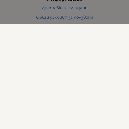
Доставка и плащане
Общи условия за ползване
Политиката за поверителност
Политика за използване на бисквитки
При възникване на спор, свързан с покупка онлайн,
можете да ползвате сайта ОРС
Вашите права
Отказ от сделка
За нас
Карта на сайта
Контакти
Контакти
ВИ ФРЕНД ЕООД