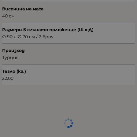
Височина на маса
40 см
Размери в сгънато положение (Ш х Д)
∅ 90 и ∅ 70 см / 2 броя
Произход
Турция
Тегло (кг.)
22.00