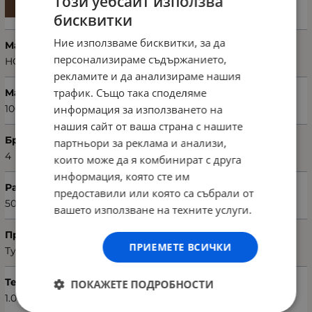
Този уебсайт използва
бисквитки
Ние използваме бисквитки, за да
Марка
персонализираме съдържанието,
HOBBY
рекламите и да анализираме нашия
трафик. Също така споделяме
Материал
информация за използването на
100% памук
нашия сайт от ваша страна с нашите
Брой части
партньори за реклама и анализи,
4
които може да я комбинират с друга
информация, която сте им
Размери хавлия (Ш х Д)
предоставили или която са събрали от
50 х 90 см
вашето използване на техните услуги.
Произход
ПРИЕМЕТЕ ВСИЧКИ
Турция
Тегло (кг.)
ПОКАЖЕТЕ ПОДРОБНОСТИ
1.00