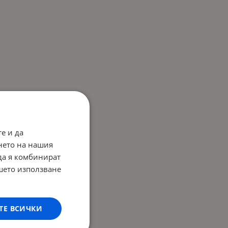
е и да
нето на нашия
 да я комбинират
ашето използване
ТЕ ВСИЧКИ