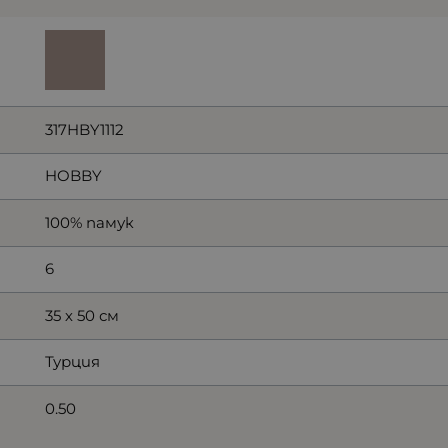
317HBY1112
HOBBY
100% памук
6
35 х 50 см
Турция
0.50