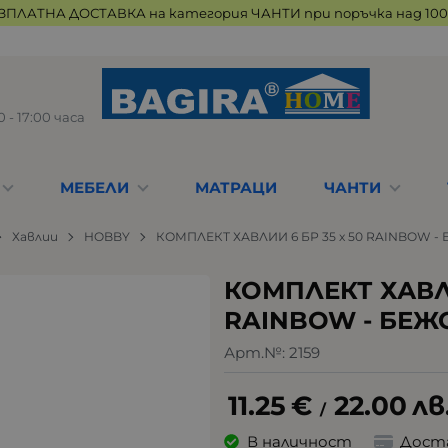
ЗПЛАТНА ДОСТАВКА на категория ЧАНТИ при поръчка над 100 
 - 17:00 часа
МЕБЕЛИ
МАТРАЦИ
ЧАНТИ
Хавлии
HOBBY
КОМПЛЕКТ ХАВЛИИ 6 БР 35 х 50 RAINBOW -
КОМПЛЕКТ ХАВЛИ
RAINBOW - БЕЖ
Арт.№:
2159
11.25
€
22.00
лв
/
В наличност
Дост