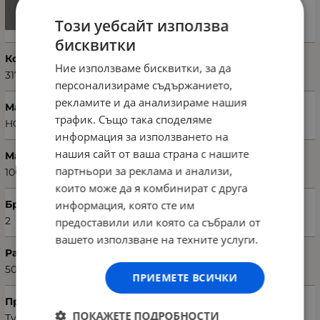
Този уебсайт използва
бисквитки
Код на продукта
Ние използваме бисквитки, за да
317HBY2426
персонализираме съдържанието,
рекламите и да анализираме нашия
Марка
трафик. Също така споделяме
HOBBY
информация за използването на
нашия сайт от ваша страна с нашите
Материал
партньори за реклама и анализи,
100% памук
които може да я комбинират с друга
информация, която сте им
Брой части
2
предоставили или която са събрали от
вашето използване на техните услуги.
Размери хавлия (Ш х Д)
50 х 90 см
ПРИЕМЕТЕ ВСИЧКИ
Произход
ПОКАЖЕТЕ ПОДРОБНОСТИ
Турция