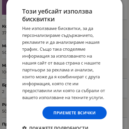
Този уебсайт използва
бисквитки
Код на продукта
Ние използваме бисквитки, за да
373VDN1157
персонализираме съдържанието,
рекламите и да анализираме нашия
Марка
трафик. Също така споделяме
SOFT KISS
информация за използването на
нашия сайт от ваша страна с нашите
Материал
партньори за реклама и анализи,
100% памук
които може да я комбинират с друга
информация, която сте им
Брой части
предоставили или която са събрали от
2
вашето използване на техните услуги.
Размери хавлия (Ш х Д)
50 х 90 см; 70 х 135 см
ПРИЕМЕТЕ ВСИЧКИ
Произход
ПОКАЖЕТЕ ПОДРОБНОСТИ